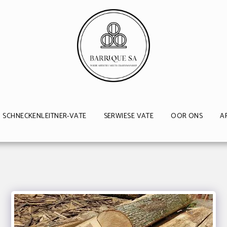
SCHNECKENLEITNER-VATE
SERWIESE VATE
OOR ONS
A